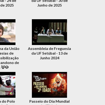
al - 24 de
da UF Setúbal - 30 de
de 2025
Junho de 2025
a da União
Assembleia de Freguesia
esias de
da UF Setúbal - 13 de
sibilização
Junho 2024
bandono de
 🦊🐶
 do Polo
Passeio do Dia Mundial