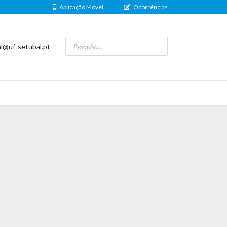
Aplicação Móvel
Ocorrências
al@uf-setubal.pt