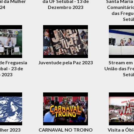
al da Mulher
da UF Setúbal - 13 de
Santa Maria
24
Dezembro 2023
Comunitário
das Fregu
Setú
de Freguesia
Juventude pela Paz 2023
Stream em 
bal - 23 de
União das Fr
 2023
Setú
lher 2023
CARNAVAL NO TROINO
Visita a Ób