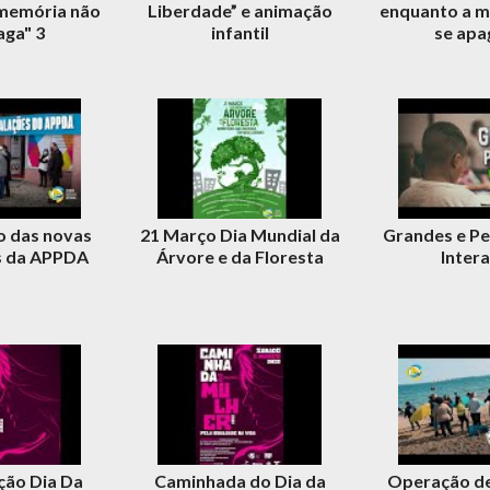
memória não
Liberdade” e animação
enquanto a m
aga" 3
infantil
se apa
o das novas
21 Março Dia Mundial da
Grandes e P
s da APPDA
Árvore e da Floresta
Inter
ão Dia Da
Caminhada do Dia da
Operação d