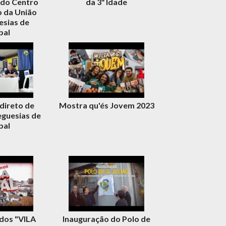
 do Centro
da 3ª Idade
 da União
esias de
bal
direto de
Mostra qu'és Jovem 2023
eguesias de
bal
idos "VILA
Inauguração do Polo de