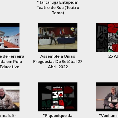
"Tartaruga Entupida"
Teatro de Rua (Teatro
Toma)
 de Ferreira
Assembleia União
25 Ab
da em Polo
Freguesias De Setúbal 27
 Educativo
Abril 2022
mais 5 -
"Piquenique da
"Venham m