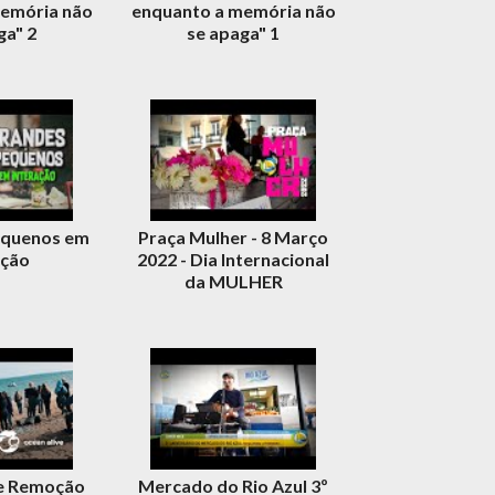
emória não
enquanto a memória não
ga" 2
se apaga" 1
equenos em
Praça Mulher - 8 Março
ação
2022 - Dia Internacional
da MULHER
e Remoção
Mercado do Rio Azul 3º