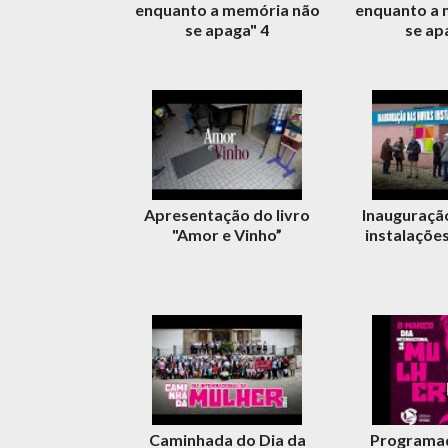
enquanto a memória não
enquanto a 
se apaga" 4
se ap
Apresentação do livro
Inauguraçã
"Amor e Vinho”
instalaçõe
Caminhada do Dia da
Programaç