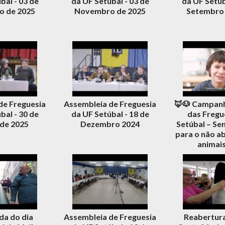
bal - 03 de
da UF Setúbal - 03 de
da UF Setúb
 de 2025
Novembro de 2025
Setembro 
de Freguesia
Assembleia de Freguesia
🦊🐶 Campanh
bal - 30 de
da UF Setúbal - 18 de
das Fregu
 de 2025
Dezembro 2024
Setúbal – Sen
para o não a
animais
a do dia
Assembleia de Freguesia
Reabertura