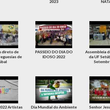
2023
NAT
 direto de
PASSEIO DO DIA DO
Assembleia d
reguesias de
IDOSO 2022
da UF Setúb
úbal
Setembr
022 Artistas
Dia Mundial do Ambiente
Senhor Jes