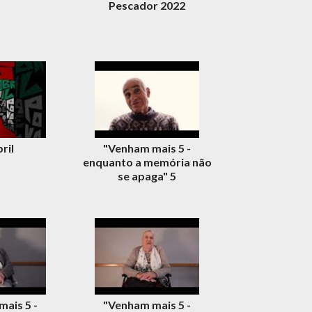
Pescador 2022
ril
"Venham mais 5 -
enquanto a memória não
se apaga" 5
ais 5 -
"Venham mais 5 -