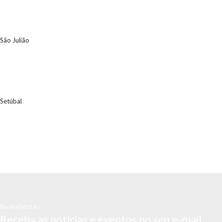
São Julião
Setúbal
Newsletter
Receba as notícias e eventos no seu e-mail