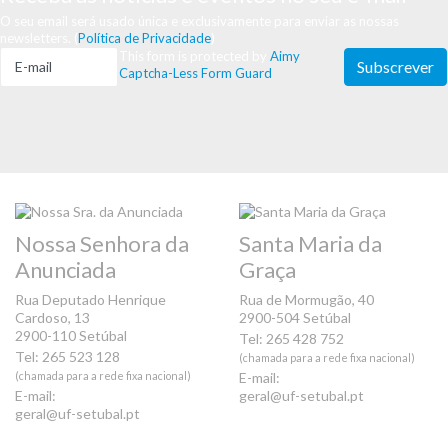
O seu email será usado única e exclusivamente para enviar as nossas
newsletters. (
Política de Privacidade
)
This form is protected by
Aimy
Captcha-Less Form Guard
Nossa Senhora da
Santa Maria da
Anunciada
Graça
Rua Deputado Henrique
Rua de Mormugão, 40
Cardoso, 13
2900-504 Setúbal
2900-110 Setúbal
Tel: 265 428 752
Tel: 265 523 128
(chamada para a rede fixa nacional)
(chamada para a rede fixa nacional)
E-mail:
E-mail:
geral@uf-setubal.pt
geral@uf-setubal.pt