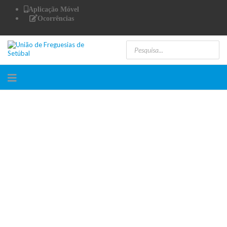
Aplicação Móvel
Ocorrências
Centro Comunitário
assiste a produção do Teatro Estúdio Fontenova
Ler mais
Equipa de reparações
Calçadas e espaço público
Ler mais
UF de Setúbal
Roteiro das Árvores de Interesse Público
Ler mais