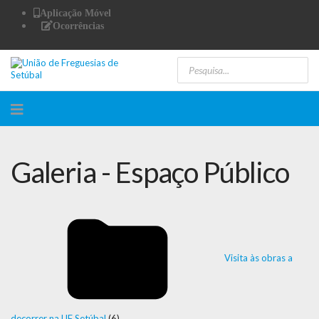
Aplicação Móvel
Ocorrências
Galeria - Espaço Público
Visita às obras a
decorrer na UF Setúbal
(6)