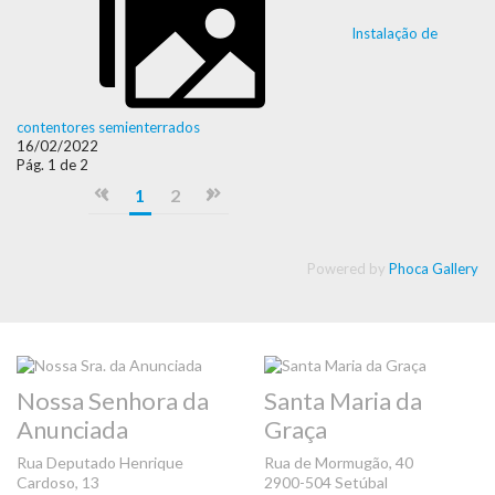
Instalação de
contentores semienterrados
16/02/2022
Pág. 1 de 2
1
2
Powered by
Phoca Gallery
Nossa Senhora da
Santa Maria da
Anunciada
Graça
Rua Deputado Henrique
Rua de Mormugão, 40
Cardoso, 13
2900-504 Setúbal