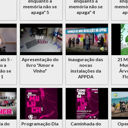
enquanto a
enquanto a
enq
memória não se
memória não se
memór
apaga" 5
apaga" 4
ap
is 5 -
Apresentação do
Inauguração das
21 M
o a
livro "Amor e
novas
Mun
ão se
Vinho”
instalações da
Árv
 1
APPDA
Fl
a do
Programação Dia
Caminhada do
Oper