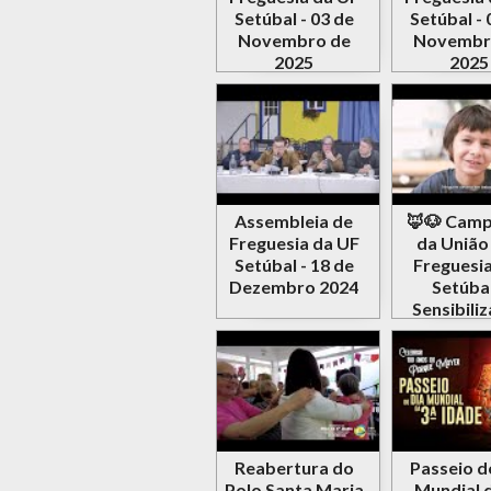
Setúbal - 03 de
Setúbal - 
Novembro de
Novembr
2025
2025
Assembleia de
🦊🐶 Cam
Freguesia da UF
da União
Setúbal - 18 de
Freguesia
Dezembro 2024
Setúbal
Sensibili
para o 
abandon
animais 
Reabertura do
Passeio d
Polo Santa Maria
Mundial d