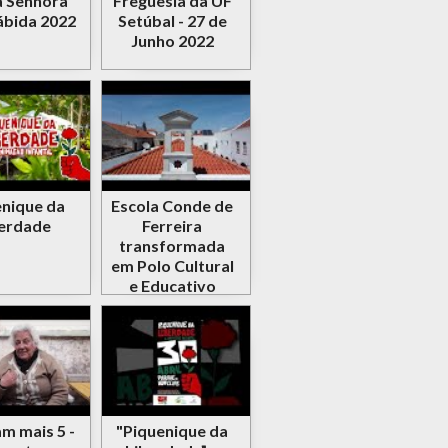
 Senhora
Freguesia da UF
ábida 2022
Setúbal - 27 de
Junho 2022
nique da
Escola Conde de
erdade
Ferreira
transformada
em Polo Cultural
e Educativo
m mais 5 -
"Piquenique da