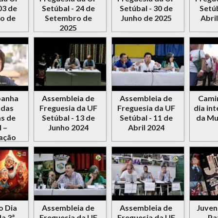
03 de
Setúbal - 24 de
Setúbal - 30 de
Setúb
o de
Setembro de
Junho de 2025
Abri
2025
panha
Assembleia de
Assembleia de
Cami
 das
Freguesia da UF
Freguesia da UF
dia in
s de
Setúbal - 13 de
Setúbal - 11 de
da Mu
 –
Junho 2024
Abril 2024
zação
não
o de
🦊🐶
o Dia
Assembleia de
Assembleia de
Juven
a 3ª
Freguesia da UF
Freguesia da UF
Pa