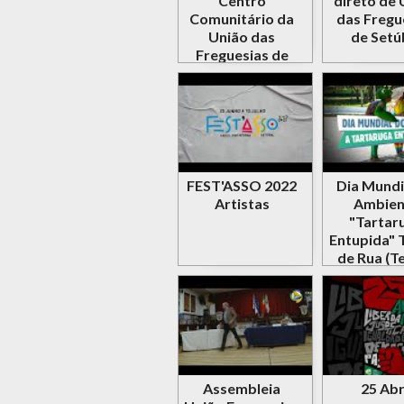
Centro
direto de 
Comunitário da
das Fregu
União das
de Setú
Freguesias de
Setúbal 2022
FEST'ASSO 2022
Dia Mundi
Artistas
Ambien
"Tartar
Entupida" 
de Rua (T
Toma
Assembleia
25 Abr