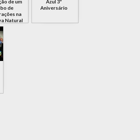
ão de um
Azul 3º
bo de
Aniversário
ações na
a Natural
tuário do
Sado