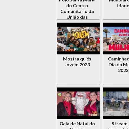
do Centro
Idad
Comunitário da
União das
Freguesias de
Setúbal
Mostra qu'és
Caminhad
Jovem 2023
Dia da Mu
2023
Gala de Natal do
Stream