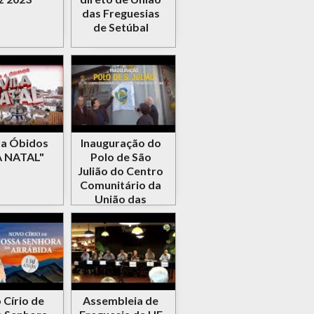
das Freguesias
de Setúbal
a a Óbidos
Inauguração do
A NATAL"
Polo de São
Julião do Centro
Comunitário da
União das
Freguesias de
Setúbal
 Círio de
Assembleia de