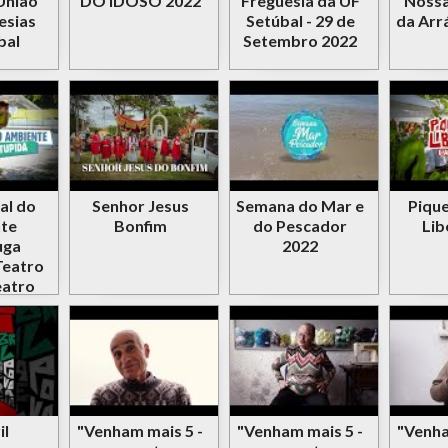
União
DO IDOSO 2022
Freguesia da UF
Nossa
esias
Setúbal - 29 de
da Arr
bal
Setembro 2022
al do
Senhor Jesus
Semana do Mar e
Pique
te
Bonfim
do Pescador
Lib
uga
2022
Teatro
eatro
)
il
"Venham mais 5 -
"Venham mais 5 -
"Venha