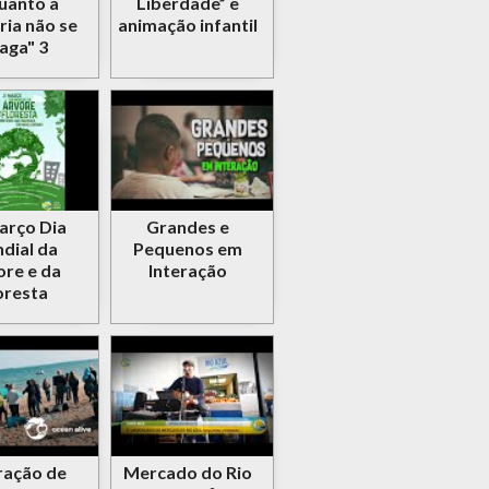
uanto a
Liberdade” e
ia não se
animação infantil
aga" 3
arço Dia
Grandes e
dial da
Pequenos em
ore e da
Interação
oresta
ação de
Mercado do Rio