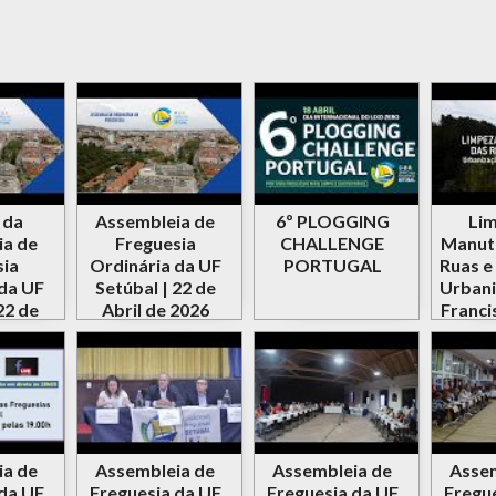
 da
Assembleia de
6º PLOGGING
Lim
ia de
Freguesia
CHALLENGE
Manut
sia
Ordinária da UF
PORTUGAL
Ruas e
da UF
Setúbal | 22 de
Urbani
22 de
Abril de 2026
Franci
2026
ia de
Assembleia de
Assembleia de
Assem
da UF
Freguesia da UF
Freguesia da UF
Fregu