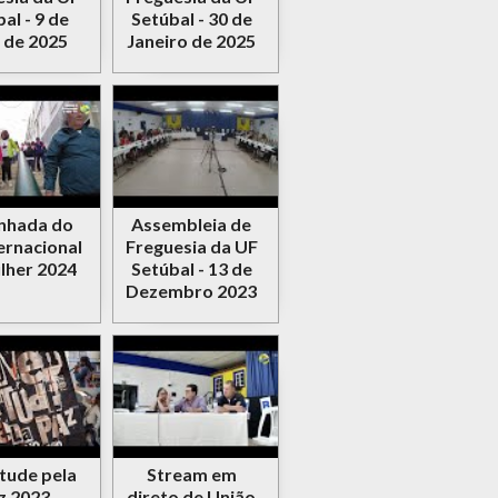
al - 9 de
Setúbal - 30 de
l de 2025
Janeiro de 2025
nhada do
Assembleia de
ternacional
Freguesia da UF
lher 2024
Setúbal - 13 de
Dezembro 2023
tude pela
Stream em
z 2023
direto de União