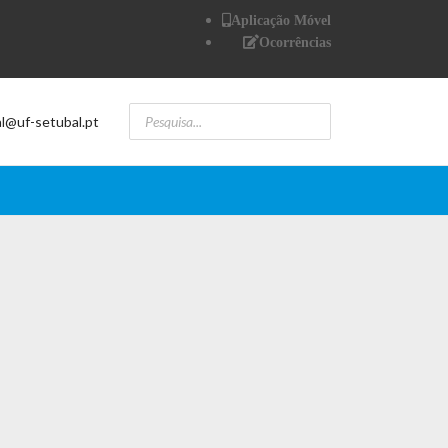
Aplicação Móvel
Ocorrências
al@uf-setubal.pt