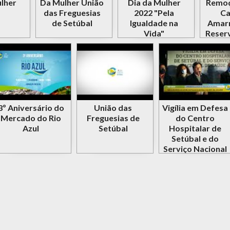
lher
Da Mulher União
Dia da Mulher
Remoç
das Freguesias
2022 "Pela
Ca
de Setúbal
Igualdade na
Amarr
Vida"
Reserv
do Es
3º Aniversário do
União das
Vigília em Defesa
Mercado do Rio
Freguesias de
do Centro
Azul
Setúbal
Hospitalar de
Setúbal e do
Serviço Nacional
de Saúde