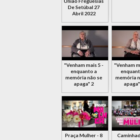
União Freguesias
De Setúbal 27
Abril 2022
"Venham mais 5 -
"Venham ma
enquanto a
enquant
memória não se
memória n
apaga" 2
apaga"
Praça Mulher - 8
Caminhad