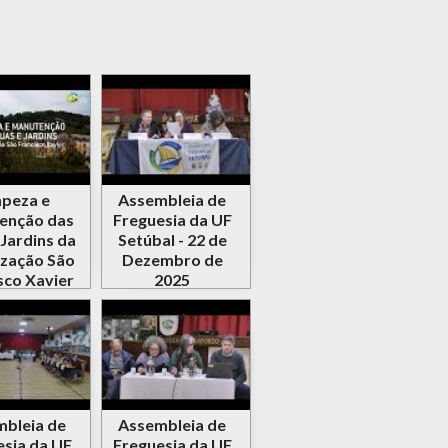
peza e
Assembleia de
enção das
Freguesia da UF
 Jardins da
Setúbal - 22 de
zação São
Dezembro de
sco Xavier
2025
bleia de
Assembleia de
esia da UF
Freguesia da UF