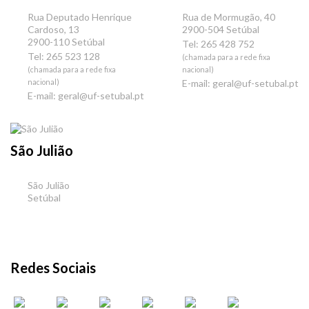
Rua Deputado Henrique
Rua de Mormugão, 40
Cardoso, 13
2900-504 Setúbal
2900-110 Setúbal
Tel: 265 428 752
Tel: 265 523 128
(chamada para a rede fixa
(chamada para a rede fixa
nacional)
nacional)
E-mail:
geral@uf-setubal.pt
E-mail:
geral@uf-setubal.pt
São Julião
São Julião
Setúbal
Redes Sociais