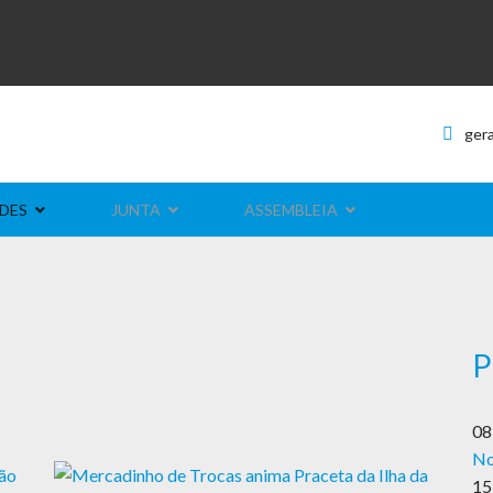
ger
DES
JUNTA
ASSEMBLEIA
P
08
No
15