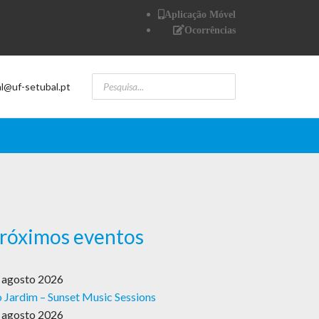
Aplicação Móvel
Ocorrências
al@uf-setubal.pt
róximos eventos
 agosto 2026
 Jardim – Sunset Music Sessions
 agosto 2026