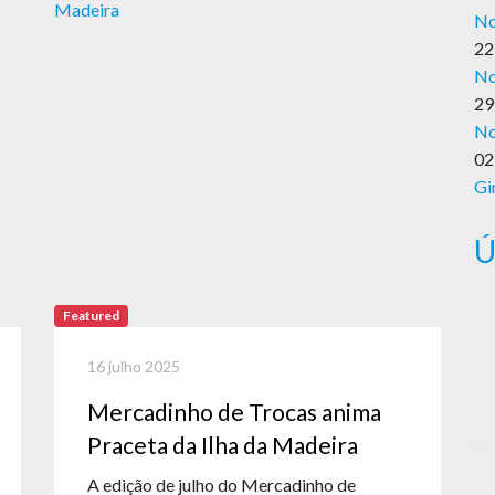
No
22
No
29
No
02
Gi
Ú
Featured
16 julho 2025
Mercadinho de Trocas anima
Praceta da Ilha da Madeira
A edição de julho do Mercadinho de