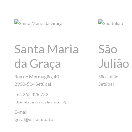
Santa Maria
São
da Graça
Julião
Rua de Mormugão, 40
São Julião
2900-504 Setúbal
Setúbal
Tel: 265 428 752
(chamada para a rede fixa nacional)
E-mail:
geral@uf-setubal.pt