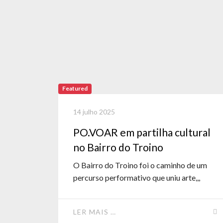
Featured
14 julho 2025
PO.VOAR em partilha cultural
no Bairro do Troino
O Bairro do Troino foi o caminho de um
percurso performativo que uniu arte,,,
LER MAIS …