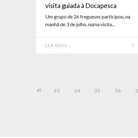
visita guiada à Docapesca
Um grupo de 26 fregueses participou, na
manhã de 3 de julho, numa visita...
LER MAIS …
23
24
25
26