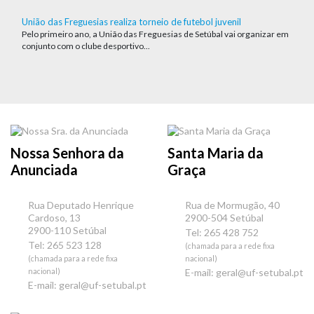
União das Freguesias realiza torneio de futebol juvenil
Pelo primeiro ano, a União das Freguesias de Setúbal vai organizar em
conjunto com o clube desportivo...
Nossa Senhora da
Santa Maria da
Anunciada
Graça
Rua Deputado Henrique
Rua de Mormugão, 40
Cardoso, 13
2900-504 Setúbal
2900-110 Setúbal
Tel: 265 428 752
Tel: 265 523 128
(chamada para a rede fixa
(chamada para a rede fixa
nacional)
nacional)
E-mail:
geral@uf-setubal.pt
E-mail:
geral@uf-setubal.pt