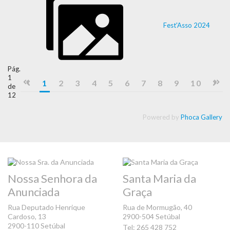
Fest'Asso 2024
Pág.
1
1
2
3
4
5
6
7
8
9
10
de
12
Powered by
Phoca Gallery
Nossa Senhora da
Santa Maria da
Anunciada
Graça
Rua Deputado Henrique
Rua de Mormugão, 40
Cardoso, 13
2900-504 Setúbal
2900-110 Setúbal
Tel: 265 428 752