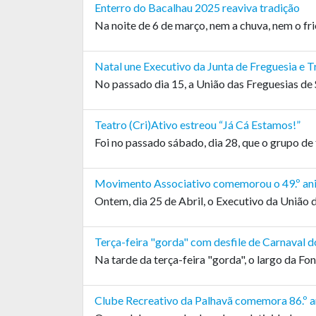
Enterro do Bacalhau 2025 reaviva tradição
Na noite de 6 de março, nem a chuva, nem o fri
Natal une Executivo da Junta de Freguesia e 
No passado dia 15, a União das Freguesias de 
Teatro (Cri)Ativo estreou “Já Cá Estamos!”
Foi no passado sábado, dia 28, que o grupo de
Movimento Associativo comemorou o 49.º aniv
Ontem, dia 25 de Abril, o Executivo da União 
Terça-feira "gorda" com desfile de Carnaval d
Na tarde da terça-feira "gorda", o largo da Fon
Clube Recreativo da Palhavã comemora 86.º a