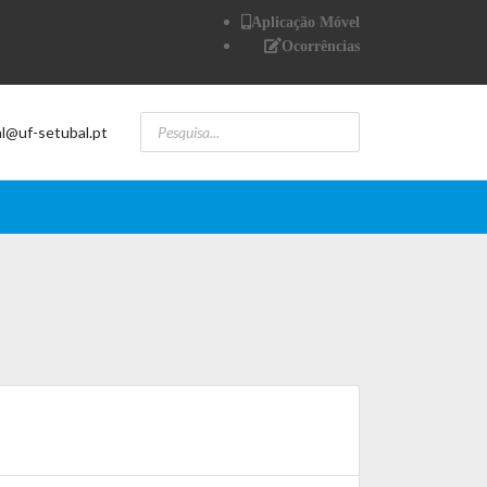
Aplicação Móvel
Ocorrências
al@uf-setubal.pt