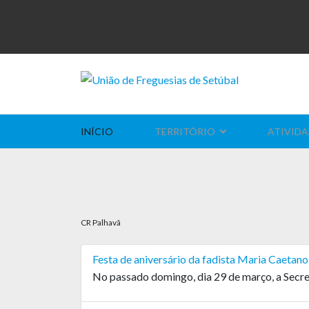
INÍCIO
TERRITÓRIO
ATIVIDA
CR Palhavã
Festa de aniversário da fadista Maria Caetan
No passado domingo, dia 29 de março, a Secret