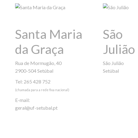
Santa Maria
São
da Graça
Julião
Rua de Mormugão, 40
São Julião
2900-504 Setúbal
Setúbal
Tel: 265 428 752
(chamada para a rede fixa nacional)
E-mail:
geral@uf-setubal.pt