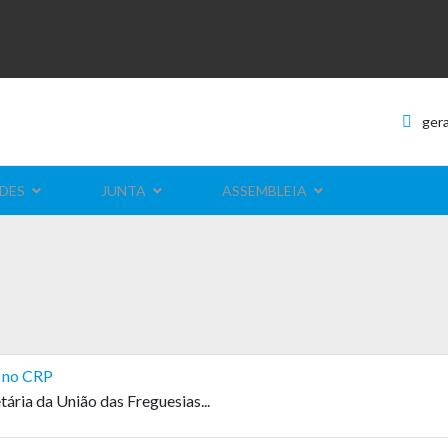
ger
DES
JUNTA
ASSEMBLEIA
o no CRP
ária da União das Freguesias...