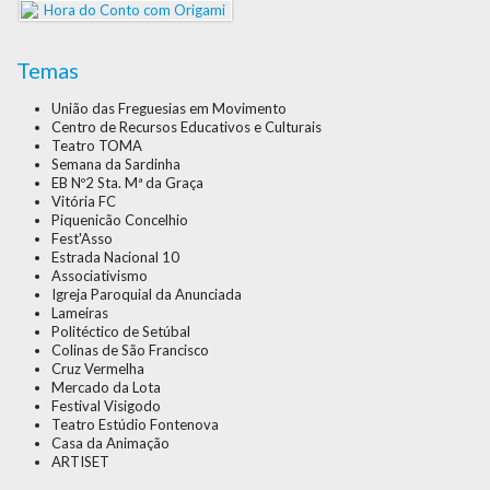
Temas
União das Freguesias em Movimento
Centro de Recursos Educativos e Culturais
Teatro TOMA
Semana da Sardinha
EB Nº2 Sta. Mª da Graça
Vitória FC
Piquenicão Concelhio
Fest'Asso
Estrada Nacional 10
Associativismo
Igreja Paroquial da Anunciada
Lameiras
Politéctico de Setúbal
Colinas de São Francisco
Cruz Vermelha
Mercado da Lota
Festival Visigodo
Teatro Estúdio Fontenova
Casa da Animação
ARTISET