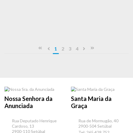
1
2
3
4
Nossa Senhora da
Santa Maria da
Anunciada
Graça
Rua Deputado Henrique
Rua de Mormugão, 40
Cardoso, 13
2900-504 Setúbal
2900-110 Setúbal
Tel: 265 428 752