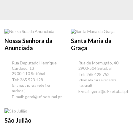
Nossa Senhora da
Santa Maria da
Anunciada
Graça
Rua Deputado Henrique
Rua de Mormugão, 40
Cardoso, 13
2900-504 Setúbal
2900-110 Setúbal
Tel: 265 428 752
Tel: 265 523 128
(chamada para a rede fixa
(chamada para a rede fixa
nacional)
nacional)
E-mail:
geral@uf-setubal.pt
E-mail:
geral@uf-setubal.pt
São Julião