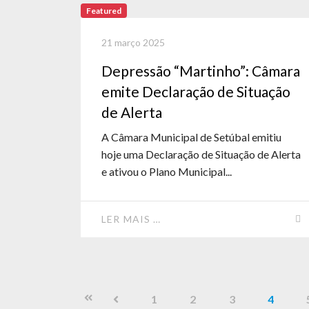
Featured
21 março 2025
Depressão “Martinho”: Câmara
emite Declaração de Situação
de Alerta
A Câmara Municipal de Setúbal emitiu
hoje uma Declaração de Situação de Alerta
e ativou o Plano Municipal...
LER MAIS …
1
2
3
4