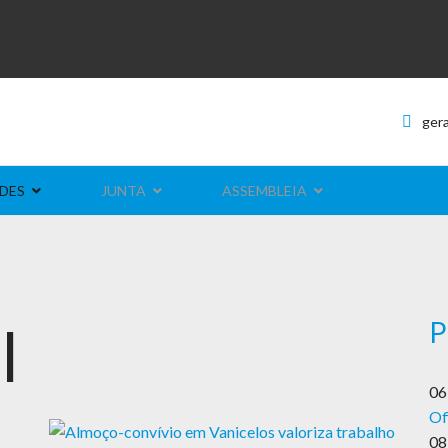
ger
DES
JUNTA
ASSEMBLEIA
P
l
06
Of
08