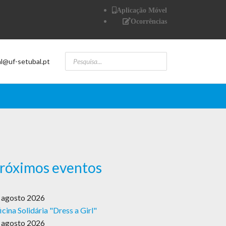
Aplicação Móvel
Ocorrências
al@uf-setubal.pt
róximos eventos
 agosto 2026
icina Solidária "Dress a Girl"
 agosto 2026