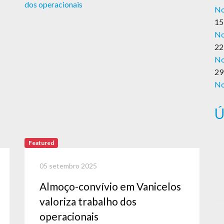
No
15
No
22
No
29
No
Ú
Featured
05 setembro 2025
Almoço-convívio em Vanicelos
valoriza trabalho dos
operacionais