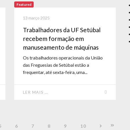
Featured
13 março 2025
Trabalhadores da UF Setúbal
recebem formação em
manuseamento de máquinas
Os trabalhadores operacionais da União
das Freguesias de Setúbal estão a
frequentar, até sexta-feira, uma...
LER MAIS …
5
6
7
8
9
10