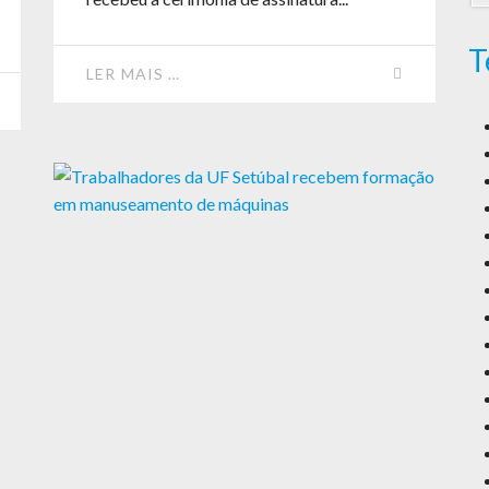
T
LER MAIS …