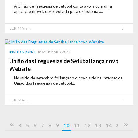
A União de Freguesia de Setúbal conta agora com uma
aplicação móvel, desenvolvida para os sistemas...
LER MAIS …
INSTITUCIONAL
16 SETEMBRO 2021
União das Freguesias de Setúbal lança novo
Website
No início de setembro foi lançado o novo sítio na Internet da
União das Freguesias de Setúbal...
LER MAIS …
5
6
7
8
9
10
11
12
13
14