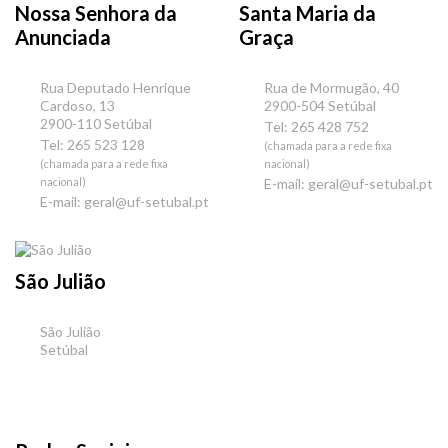
Nossa Senhora da
Santa Maria da
Anunciada
Graça
Rua Deputado Henrique
Rua de Mormugão, 40
Cardoso, 13
2900-504 Setúbal
2900-110 Setúbal
Tel: 265 428 752
Tel: 265 523 128
(chamada para a rede fixa
(chamada para a rede fixa
nacional)
nacional)
E-mail:
geral@uf-setubal.pt
E-mail:
geral@uf-setubal.pt
São Julião
São Julião
Setúbal