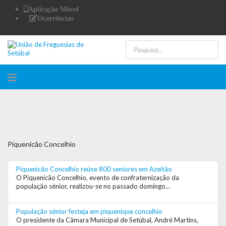
Aplicação Móvel
Ocorrências
Piquenicão Concelhio
Piquenicão Concelhio reúne 800 seniores em Azeitão
O Piquenicão Concelhio, evento de confraternização da
população sénior, realizou-se no passado domingo...
População sénior festeja em piquenique concelhio
O presidente da Câmara Municipal de Setúbal, André Martins,