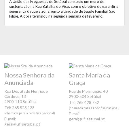
A União das Freguesias de Setúbal construiu um muro de
sustentação na Rua Batalha do Viso, com o objetivo de garantir a
segurança daquela zona, junto à Unidade de Saúde Familiar São
Filipe. A obra terminou na segunda semana de fevereiro.
Nossa Senhora da
Santa Maria da
Anunciada
Graça
Rua Deputado Henrique
Rua de Mormugão, 40
Cardoso, 13
2900-504 Setúbal
2900-110 Setúbal
Tel: 265 428 752
Tel: 265 523 128
(chamada para a rede fixa nacional)
(chamada para a rede fixa nacional)
E-mail:
E-mail:
geral@uf-setubal.pt
geral@uf-setubal.pt