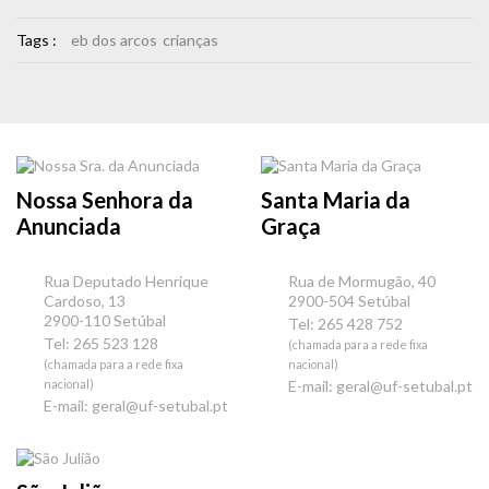
Tags :
eb dos arcos
crianças
Nossa Senhora da
Santa Maria da
Anunciada
Graça
Rua Deputado Henrique
Rua de Mormugão, 40
Cardoso, 13
2900-504 Setúbal
2900-110 Setúbal
Tel: 265 428 752
Tel: 265 523 128
(chamada para a rede fixa
(chamada para a rede fixa
nacional)
nacional)
E-mail:
geral@uf-setubal.pt
E-mail:
geral@uf-setubal.pt