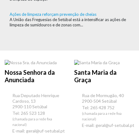
Ações de limpeza reforçam prevenção de cheias
A União das Freguesias de Setúbal está a intensificar as ações de
limpeza de sumidouros e de zonas com...
Nossa Senhora da
Santa Maria da
Anunciada
Graça
Rua Deputado Henrique
Rua de Mormugão, 40
Cardoso, 13
2900-504 Setúbal
2900-110 Setúbal
Tel: 265 428 752
Tel: 265 523 128
(chamada para a rede fixa
(chamada para a rede fixa
nacional)
nacional)
E-mail:
geral@uf-setubal.pt
E-mail:
geral@uf-setubal.pt