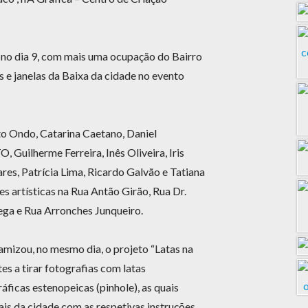
no dia 9, com mais uma ocupação do Bairro
s e janelas da Baixa da cidade no evento
to Ondo, Catarina Caetano, Daniel
 Guilherme Ferreira, Inês Oliveira, Iris
res, Patrícia Lima, Ricardo Galvão e Tatiana
 artísticas na Rua Antão Girão, Rua Dr.
ega e Rua Arronches Junqueiro.
amizou, no mesmo dia, o projeto “Latas na
tes a tirar fotografias com latas
ficas estenopeicas (pinhole), as quais
ais da cidade com as respetivas instruções