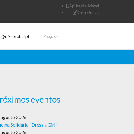
Aplicação Móvel
Ocorrências
al@uf-setubal.pt
róximos eventos
 agosto 2026
icina Solidária "Dress a Girl"
 agosto 2026