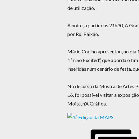
de utilização.
À noite, a partir das 21h30, A Grá
por Rui Paixão.
Mário Coelho apresentou, no dia 15
“I’m So Excited”, que aborda o fim
inseridas num cenário de festa, q
No decurso da Mostra de Artes Per
16, foi possível visitar a exposiçã
Moita, n’A Gráfica.