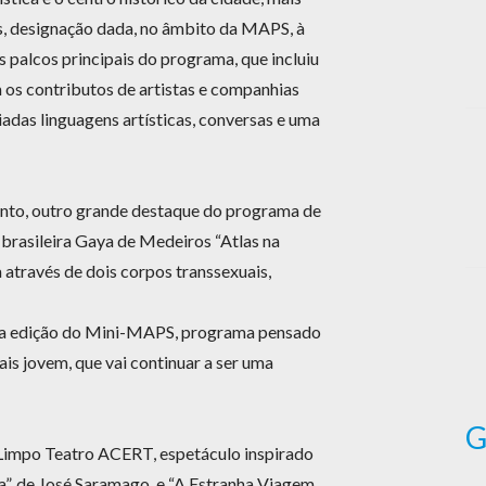
s, designação dada, no âmbito da MAPS, à
 palcos principais do programa, que incluiu
 os contributos de artistas e companhias
iadas linguagens artísticas, conversas e uma
nto, outro grande destaque do programa de
 brasileira Gaya de Medeiros “Atlas na
 através de dois corpos transsexuais,
unda edição do Mini-MAPS, programa pensado
is jovem, que vai continuar a ser uma
G
o Limpo Teatro ACERT, espetáculo inspirado
”, de José Saramago, e “A Estranha Viagem