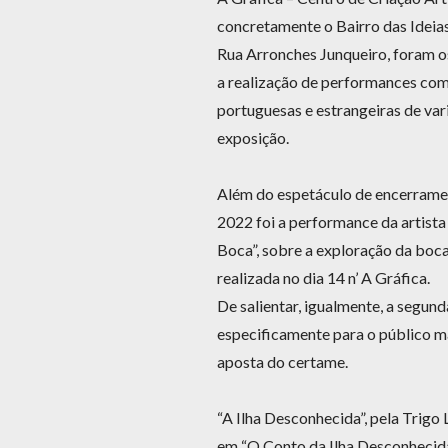
concretamente o Bairro das Ideia
Rua Arronches Junqueiro, foram os
a realização de performances com
portuguesas e estrangeiras de var
exposição.
Além do espetáculo de encerrame
2022 foi a performance da artista
Boca”, sobre a exploração da boca
realizada no dia 14 n’ A Gráfica.
De salientar, igualmente, a seg
especificamente para o público ma
aposta do certame.
“A Ilha Desconhecida”, pela Trig
em “O Conto da Ilha Desconhecida