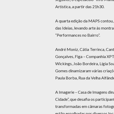
Artística, a partir das 21h30.
A quarta edição da MAPS contou, 
das Ideias, levando arte às montra
“Performances no Bairro”.
André Moniz, Cátia Terrinca, Can
Gonçalves, Figa – Companhia XPTO,
Wickings, João Bordeira, Lígia Soa
Gomes dinamizaram várias criações
Paula Borba, Rua da Velha Alfând
A Imagerie – Casa de Imagens din
Cidade”, que desafia os participan
transformadas em câmaras fotográ
estão espalhadas por diversos loc