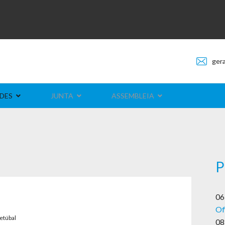
ger
DES
JUNTA
ASSEMBLEIA
P
06
Of
etúbal
08