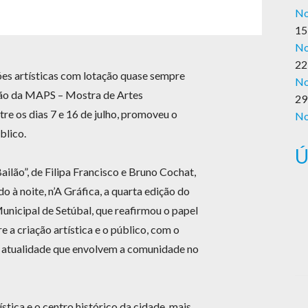
No
15
No
22
es artísticas com lotação quase sempre
No
ão da MAPS – Mostra de Artes
29
re os dias 7 e 16 de julho, promoveu o
No
blico.
Ú
ilão”, de Filipa Francisco e Bruno Cochat,
 à noite, n’A Gráfica, a quarta edição do
nicipal de Setúbal, que reafirmou o papel
 a criação artística e o público, com o
 atualidade que envolvem a comunidade no
stica e o centro histórico da cidade, mais