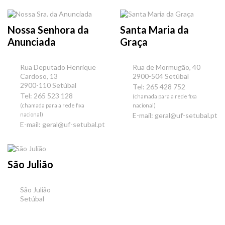
Nossa Senhora da
Santa Maria da
Anunciada
Graça
Rua Deputado Henrique
Rua de Mormugão, 40
Cardoso, 13
2900-504 Setúbal
2900-110 Setúbal
Tel: 265 428 752
Tel: 265 523 128
(chamada para a rede fixa
(chamada para a rede fixa
nacional)
nacional)
E-mail:
geral@uf-setubal.pt
E-mail:
geral@uf-setubal.pt
São Julião
São Julião
Setúbal