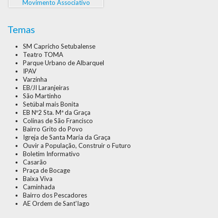
Temas
SM Capricho Setubalense
Teatro TOMA
Parque Urbano de Albarquel
IPAV
Varzinha
EB/JI Laranjeiras
São Martinho
Setúbal mais Bonita
EB Nº2 Sta. Mª da Graça
Colinas de São Francisco
Bairro Grito do Povo
Igreja de Santa Maria da Graça
Ouvir a População, Construir o Futuro
Boletim Informativo
Casarão
Praça de Bocage
Baixa Viva
Caminhada
Bairro dos Pescadores
AE Ordem de Sant'Iago