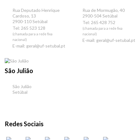
Rua Deputado Henrique
Rua de Mormugão, 40
Cardoso, 13
2900-504 Setúbal
2900-110 Setúbal
Tel: 265 428 752
Tel: 265 523 128
(chamada para a rede fixa
(chamada para a rede fixa
nacional)
nacional)
E-mail:
geral@uf-setubal.pt
E-mail:
geral@uf-setubal.pt
São Julião
São Julião
Setúbal
Redes Sociais