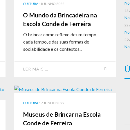
No
CULTURA
18 JUNHO 2022
15
O Mundo da Brincadeira na
No
Escola Conde de Ferreira
22
No
O brincar como reflexo de um tempo,
29
cada tempo, e das suas formas de
No
sociabilidade e os contextos...
Ú
LER MAIS …
CULTURA
17 JUNHO 2022
Museus de Brincar na Escola
Conde de Ferreira