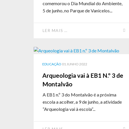
comemorou o Dia Mundial do Ambiente,
5 de junho, no Parque de Vanicelos...
LER MAIS …
EDUCAÇÃO
01 JUNHO 2022
Arqueologia vai à EB1 N.º 3 de
Montalvão
A EB1 n.º 3 do Montalvão é a próxima
escola a acolher, a 9 de junho, a atividade
“Arqueologia vai à escola”...
LER MAIS …