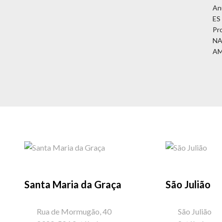
An
ES
Pro
NA
A
Santa Maria da Graça
São Julião
Rua de Mormugão, 40
São Julião