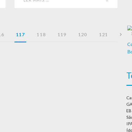
16
117
118
119
120
121
T
Ca
GA
EB
São
IP
Íd