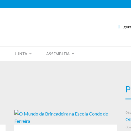
ger
JUNTA
ASSEMBLEIA
P
06
Ofi
08