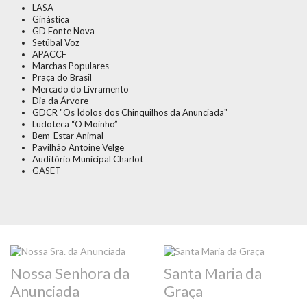
LASA
Ginástica
GD Fonte Nova
Setúbal Voz
APACCF
Marchas Populares
Praça do Brasil
Mercado do Livramento
Dia da Árvore
GDCR "Os Ídolos dos Chinquilhos da Anunciada"
Ludoteca “O Moinho”
Bem-Estar Animal
Pavilhão Antoine Velge
Auditório Municipal Charlot
GASET
Nossa Senhora da
Santa Maria da
Anunciada
Graça