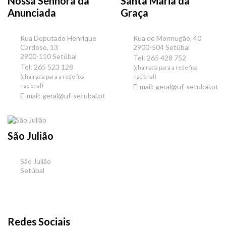
Nossa Senhora da
Santa Maria da
Anunciada
Graça
Rua Deputado Henrique
Rua de Mormugão, 40
Cardoso, 13
2900-504 Setúbal
2900-110 Setúbal
Tel: 265 428 752
Tel: 265 523 128
(chamada para a rede fixa
(chamada para a rede fixa
nacional)
nacional)
E-mail:
geral@uf-setubal.pt
E-mail:
geral@uf-setubal.pt
São Julião
São Julião
Setúbal
Redes Sociais