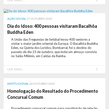
LER MAIS …
AÇÃO SOCIAL
27 OUTUBRO 2015
Dia do Idoso: 400 pessoas visitaram Bacalhôa
Buddha Eden
A União das Freguesias de Setúbal levou 400 seniores a
visitar o maior jardim oriental da Europa. O Bacalhôa Buddha
Eden, na Quinta dos Loridos, Bombarral, foi o destino do
passeio de dia 23 de outubro, que inclui um almoço-convívio
no Salão Milénio, em Caldas da Rainha.
LER MAIS …
INSTITUCIONAL
26 OUTUBRO 2015
Homologação do Resultado do Procedimento
Concursal Comum
Procedimento concursal comum para constituição de relação