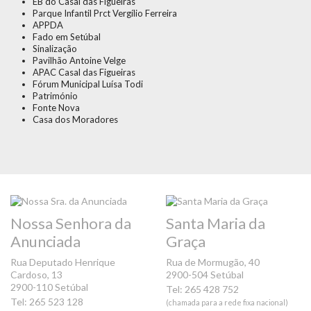
EB do Casal das Figueiras
Parque Infantil Prct Vergílio Ferreira
APPDA
Fado em Setúbal
Sinalização
Pavilhão Antoine Velge
APAC Casal das Figueiras
Fórum Municipal Luísa Todi
Património
Fonte Nova
Casa dos Moradores
Nossa Senhora da
Santa Maria da
Anunciada
Graça
Rua Deputado Henrique
Rua de Mormugão, 40
Cardoso, 13
2900-504 Setúbal
2900-110 Setúbal
Tel: 265 428 752
Tel: 265 523 128
(chamada para a rede fixa nacional)