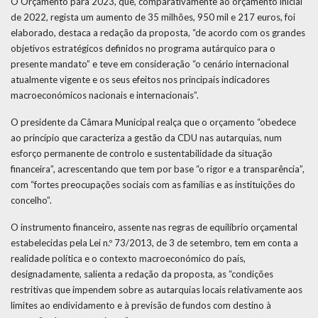
O Orçamento para 2023, que, comparativamente ao orçamento inicial
de 2022, regista um aumento de 35 milhões, 950 mil e 217 euros, foi
elaborado, destaca a redação da proposta, “de acordo com os grandes
objetivos estratégicos definidos no programa autárquico para o
presente mandato” e teve em consideração “o cenário internacional
atualmente vigente e os seus efeitos nos principais indicadores
macroeconómicos nacionais e internacionais”.
O presidente da Câmara Municipal realça que o orçamento “obedece
ao princípio que caracteriza a gestão da CDU nas autarquias, num
esforço permanente de controlo e sustentabilidade da situação
financeira”, acrescentando que tem por base “o rigor e a transparência”,
com “fortes preocupações sociais com as famílias e as instituições do
concelho”.
O instrumento financeiro, assente nas regras de equilíbrio orçamental
estabelecidas pela Lei n.º 73/2013, de 3 de setembro, tem em conta a
realidade política e o contexto macroeconómico do país,
designadamente, salienta a redação da proposta, as “condições
restritivas que impendem sobre as autarquias locais relativamente aos
limites ao endividamento e à previsão de fundos com destino à