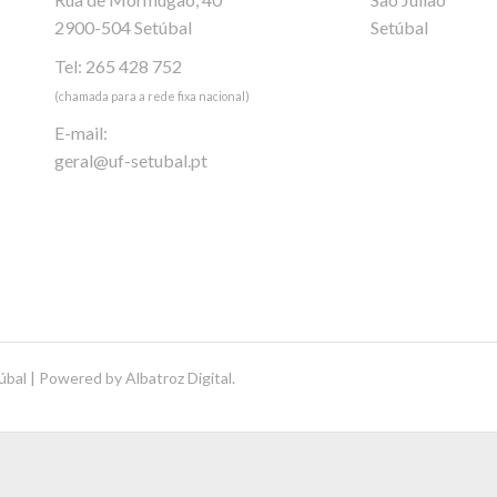
2900-504 Setúbal
Setúbal
Tel: 265 428 752
(chamada para a rede fixa nacional)
E-mail:
geral@uf-setubal.pt
úbal | Powered by
Albatroz Digital
.