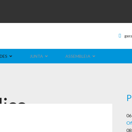
ger
DES
JUNTA
ASSEMBLEIA
P
lico
06
Of
08