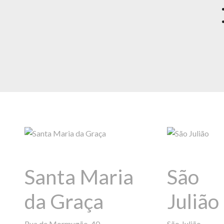
Santa Maria
São
da Graça
Julião
Rua de Mormugão, 40
São Julião