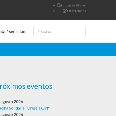
Aplicação Móvel
Ocorrências
al@uf-setubal.pt
róximos eventos
 agosto 2026
icina Solidária "Dress a Girl"
 agosto 2026