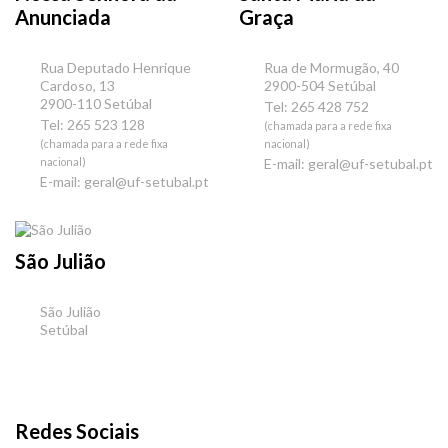
Anunciada
Graça
Rua Deputado Henrique
Rua de Mormugão, 40
Cardoso, 13
2900-504 Setúbal
2900-110 Setúbal
Tel: 265 428 752
Tel: 265 523 128
(chamada para a rede fixa
(chamada para a rede fixa
nacional)
nacional)
E-mail:
geral@uf-setubal.pt
E-mail:
geral@uf-setubal.pt
São Julião
São Julião
Setúbal
Redes Sociais