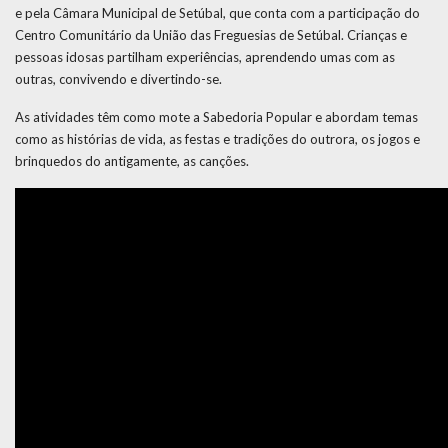
e pela Câmara Municipal de Setúbal, que conta com a participação do
Centro Comunitário da União das Freguesias de Setúbal. Crianças e
pessoas idosas partilham experiências, aprendendo umas com as
outras, convivendo e divertindo-se.
As atividades têm como mote a Sabedoria Popular e abordam temas
como as histórias de vida, as festas e tradições do outrora, os jogos e
brinquedos do antigamente, as canções.