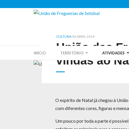
CULTURA
06 ABRIL 2014
União das Fr
INÍCIO
TERRITÓRIO
ATIVIDADES
vindas ao Na
O espírito de Natal já chegou à União
com diferentes cores, figuras e mensa
Um pouco por toda a parte é possível 
enfeitam as principais ruas e espaços