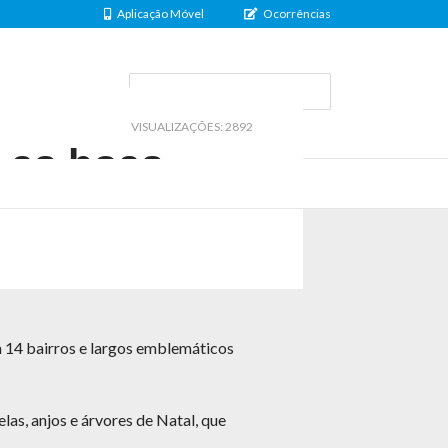
Aplicação Móvel
Ocorrências
al@uf-setubal.pt
VISUALIZAÇÕES: 2892
 as boas-
am 14 bairros e largos emblemáticos
las, anjos e árvores de Natal, que