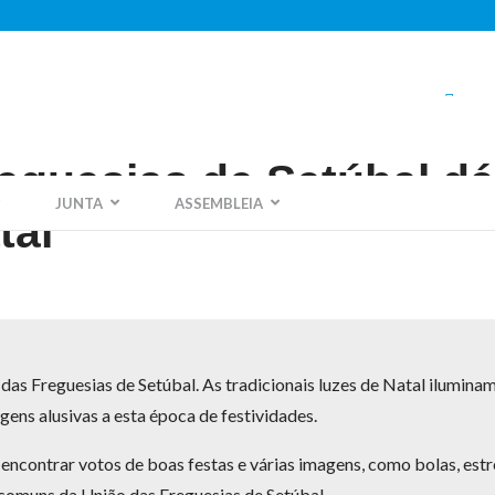
ger
eguesias de Setúbal dá
JUNTA
ASSEMBLEIA
tal
 das Freguesias de Setúbal. As tradicionais luzes de Natal ilumin
gens alusivas a esta época de festividades.
encontrar votos de boas festas e várias imagens, como bolas, estre
 comuns da União das Freguesias de Setúbal.