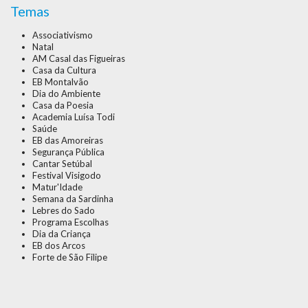
Temas
Associativismo
Natal
AM Casal das Figueiras
Casa da Cultura
EB Montalvão
Dia do Ambiente
Casa da Poesia
Academia Luísa Todi
Saúde
EB das Amoreiras
Segurança Pública
Cantar Setúbal
Festival Visigodo
Matur'Idade
Semana da Sardinha
Lebres do Sado
Programa Escolhas
Dia da Criança
EB dos Arcos
Forte de São Filipe