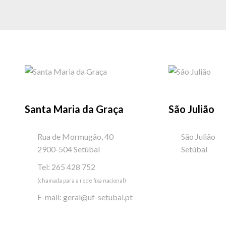
Santa Maria da Graça
São Julião
Rua de Mormugão, 40
São Julião
2900-504 Setúbal
Setúbal
Tel: 265 428 752
(chamada para a rede fixa nacional)
E-mail:
geral@uf-setubal.pt