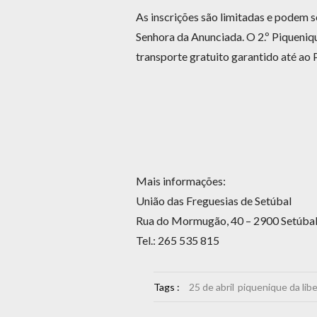
As inscrições são limitadas e podem s
Senhora da Anunciada. O 2.º Piqueniq
transporte gratuito garantido até a
Mais informações:
União das Freguesias de Setúbal
Rua do Mormugão, 40 – 2900 Setúba
Tel.: 265 535 815
Tags :
25 de abril
piquenique da lib