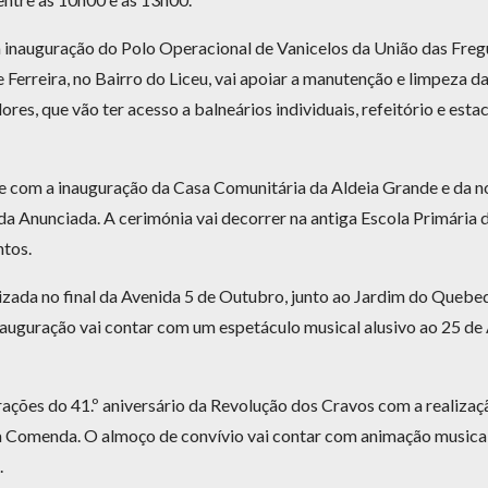
auguração do Polo Operacional de Vanicelos da União das Fregue
erreira, no Bairro do Liceu, vai apoiar a manutenção e limpeza da 
res, que vão ter acesso a balneários individuais, refeitório e est
om a inauguração da Casa Comunitária da Aldeia Grande e da no
Anunciada. A cerimónia vai decorrer na antiga Escola Primária d
tos.
alizada no final da Avenida 5 de Outubro, junto ao Jardim do Queb
inauguração vai contar com um espetáculo musical alusivo ao 25 de
ações do 41.º aniversário da Revolução dos Cravos com a realizaçã
Comenda. O almoço de convívio vai contar com animação musical e
.