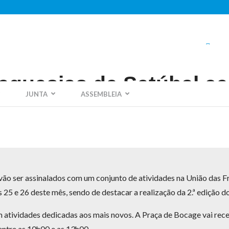
ger
eguesias de Setúbal ce
JUNTA
ASSEMBLEIA
ão ser assinalados com um conjunto de atividades na União das F
 25 e 26 deste mês, sendo de destacar a realização da 2.ª edição 
 atividades dedicadas aos mais novos. A Praça de Bocage vai rece
 entre as 10h00 e as 13h00.