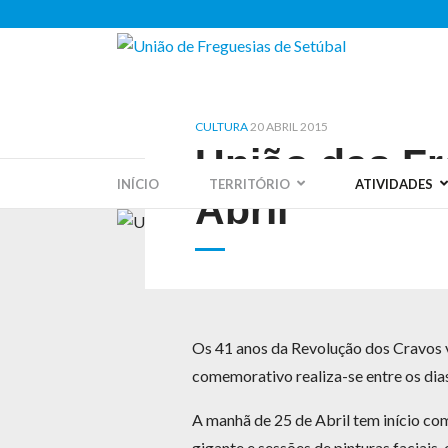
CULTURA
20 ABRIL 2015
União das Fr
INÍCIO
TERRITÓRIO
ATIVIDADES
Abril
Os 41 anos da Revolução dos Cravos v
comemorativo realiza-se entre os dias
A manhã de 25 de Abril tem início com
gigante e sessões de pinturas faciais,