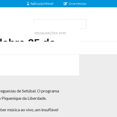
Aplicação Móvel
Ocorrências
al@uf-setubal.pt
VISUALIZAÇÕES: 2545
lebra 25 de
reguesias de Setúbal. O programa
do Piquenique da Liberdade.
ber música ao vivo, um insuflável