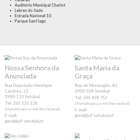
Auditório Municipal Charlot
Lebres do Sado
Estrada Nacional 10
Parque Sant’Iago
Nossa Senhora da
Santa Maria da
Anunciada
Graça
Rua Deputado Henrique
Rua de Mormugão, 40
Cardoso, 13
2900-504 Setúbal
2900-110 Setúbal
Tel: 265 428 752
Tel: 265 523 128
(chamada para a rede fixa nacional)
(chamada para a rede fixa nacional)
E-mail:
E-mail:
geral@uf-setubal.pt
geral@uf-setubal.pt