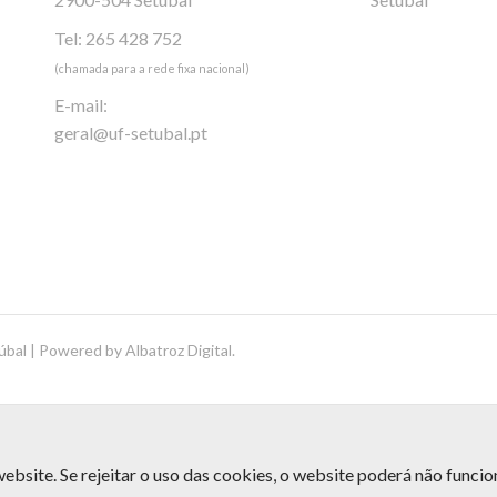
Tel: 265 428 752
(chamada para a rede fixa nacional)
E-mail:
geral@uf-setubal.pt
úbal | Powered by
Albatroz Digital
.
ebsite. Se rejeitar o uso das cookies, o website poderá não funci