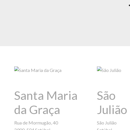
Santa Maria
São
da Graça
Julião
Rua de Mormugão, 40
São Julião
2900-504 Setúbal
Setúbal