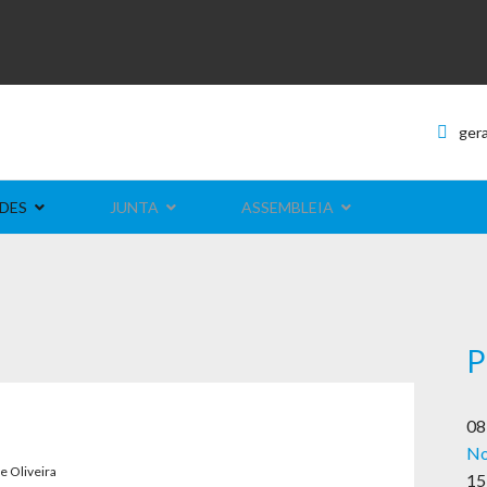
ger
DES
JUNTA
ASSEMBLEIA
P
08
No
e Oliveira
15