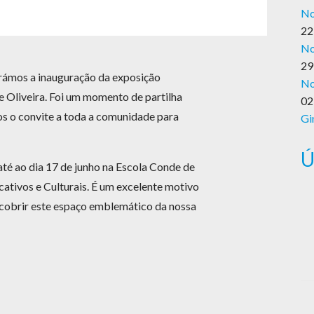
No
22
No
29
rámos a inauguração da exposição
No
pe Oliveira. Foi um momento de partilha
02
mos o convite a toda a comunidade para
Gi
Ú
té ao dia 17 de junho na Escola Conde de
cativos e Culturais. É um excelente motivo
escobrir este espaço emblemático da nossa