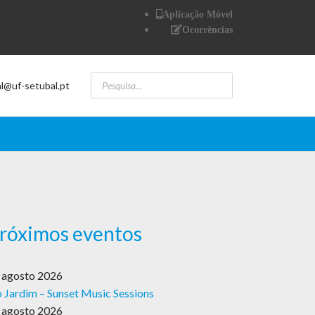
Aplicação Móvel
Ocorrências
al@uf-setubal.pt
róximos eventos
 agosto 2026
 Jardim – Sunset Music Sessions
 agosto 2026