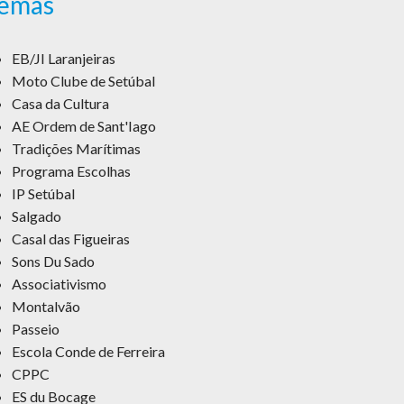
emas
EB/JI Laranjeiras
Moto Clube de Setúbal
Casa da Cultura
AE Ordem de Sant'Iago
Tradições Marítimas
Programa Escolhas
IP Setúbal
Salgado
Casal das Figueiras
Sons Du Sado
Associativismo
Montalvão
Passeio
Escola Conde de Ferreira
CPPC
ES du Bocage