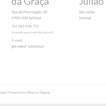
da Graça
Julião
Rua de Mormugão, 40
São Julião
2900-504 Setúbal
Setúbal
Tel: 265 428 752
(chamada para a rede fixa nacional)
E-mail:
geral@uf-setubal.pt
úbal | Powered by
Albatroz Digital
.