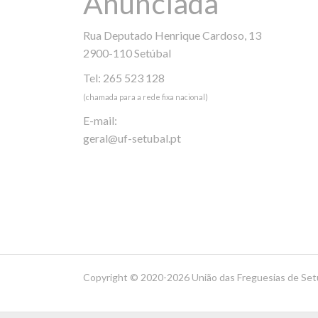
Anunciada
Rua Deputado Henrique Cardoso, 13
2900-110 Setúbal
Tel: 265 523 128
(chamada para a rede fixa nacional)
E-mail:
geral@uf-setubal.pt
Copyright ©
2020-2026 União das Freguesias de Set