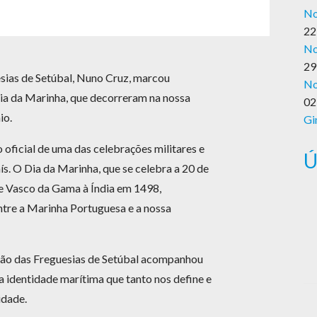
No
22
No
29
sias de Setúbal, Nuno Cruz, marcou
No
a da Marinha, que decorreram na nossa
02
io.
Gi
o oficial de uma das celebrações militares e
Ú
s. O Dia da Marinha, que se celebra a 20 de
de Vasco da Gama à Índia em 1498,
ntre a Marinha Portuguesa e a nossa
ião das Freguesias de Setúbal acompanhou
a identidade marítima que tanto nos define e
idade.