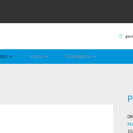
ger
DES
JUNTA
ASSEMBLEIA
P
08
No
a
15