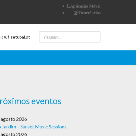
Aplicação Móvel
Ocorrências
al@uf-setubal.pt
róximos eventos
 agosto 2026
 Jardim – Sunset Music Sessions
 agosto 2026