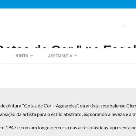
ger
otas de Cor " na Esco
JUNTA
ASSEMBLEIA
 de pintura “Gotas de Cor – Aguarelas”, da artista setubalense Cle
ansição da artista para o estilo abstrato, explorando a leveza e a 
em 1947 e com um longo percurso nas artes plásticas, apresenta ne