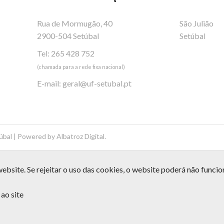
Rua de Mormugão, 40
São Julião
2900-504 Setúbal
Setúbal
Tel: 265 428 752
(chamada para a rede fixa nacional)
E-mail:
geral@uf-setubal.pt
úbal | Powered by
Albatroz Digital
.
ebsite. Se rejeitar o uso das cookies, o website poderá não funci
ao site