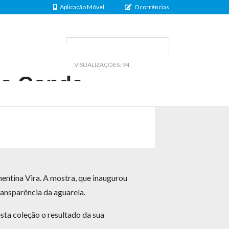
Aplicação Móvel
Ocorrências
al@uf-setubal.pt
VISUALIZAÇÕES: 94
la Conde
mentina Vira. A mostra, que inaugurou
transparência da aguarela.
sta coleção o resultado da sua