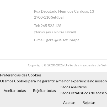
Rua Deputado Henrique Cardoso, 13
2900-110 Setúbal
Tel: 265 523 128
(chamada para a rede fixa nacional)
E-mail:
geral@uf-setubal.pt
Copyright ©
2020-2026 União das Freguesias de Set
Preferencias das Cookies
Usamos Cookies para lhe garantir a melhor experiência no nosso w
Dados analíticos
Aceitar todas
Rejeitar todas
Dados estatísticos de acesso 
Aceitar
Rejeitar