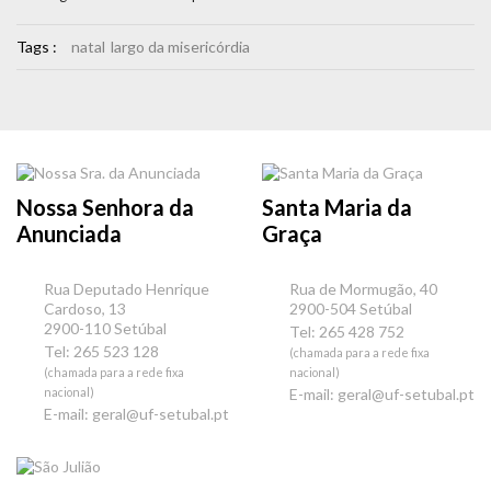
Tags :
natal
largo da misericórdia
Nossa Senhora da
Santa Maria da
Anunciada
Graça
Rua Deputado Henrique
Rua de Mormugão, 40
Cardoso, 13
2900-504 Setúbal
2900-110 Setúbal
Tel: 265 428 752
Tel: 265 523 128
(chamada para a rede fixa
(chamada para a rede fixa
nacional)
nacional)
E-mail:
geral@uf-setubal.pt
E-mail:
geral@uf-setubal.pt