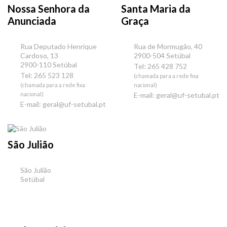
Nossa Senhora da
Santa Maria da
Anunciada
Graça
Rua Deputado Henrique
Rua de Mormugão, 40
Cardoso, 13
2900-504 Setúbal
2900-110 Setúbal
Tel: 265 428 752
Tel: 265 523 128
(chamada para a rede fixa
(chamada para a rede fixa
nacional)
nacional)
E-mail:
geral@uf-setubal.pt
E-mail:
geral@uf-setubal.pt
São Julião
São Julião
Setúbal