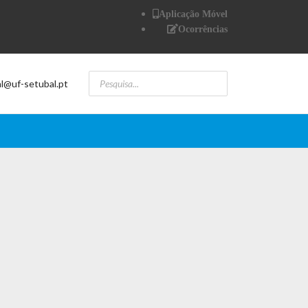
Aplicação Móvel
Ocorrências
al@uf-setubal.pt