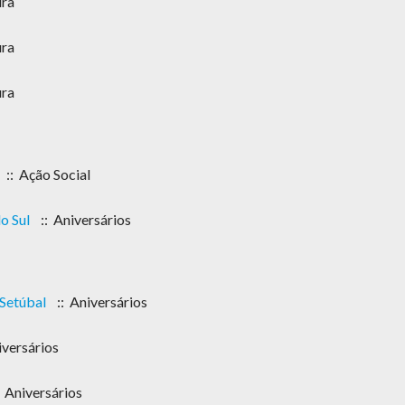
ura
ura
ura
:: Ação Social
o Sul
:: Aniversários
Setúbal
:: Aniversários
iversários
 Aniversários