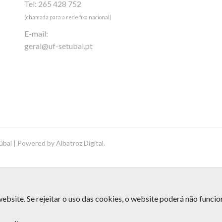
Tel: 265 428 752
(chamada para a rede fixa nacional)
E-mail:
geral@uf-setubal.pt
úbal | Powered by
Albatroz Digital
.
ebsite. Se rejeitar o uso das cookies, o website poderá não funci