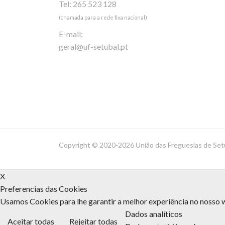
Tel: 265 523 128
(chamada para a rede fixa nacional)
E-mail:
geral@uf-setubal.pt
Copyright ©
2020-2026 União das Freguesias de Set
X
Preferencias das Cookies
Usamos Cookies para lhe garantir a melhor experiência no nosso w
Dados analíticos
Aceitar todas
Rejeitar todas