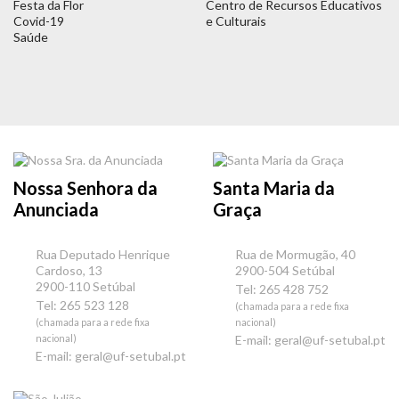
Festa da Flor
Centro de Recursos Educativos
Covid-19
e Culturais
Saúde
Nossa Senhora da
Santa Maria da
Anunciada
Graça
Rua Deputado Henrique
Rua de Mormugão, 40
Cardoso, 13
2900-504 Setúbal
2900-110 Setúbal
Tel: 265 428 752
Tel: 265 523 128
(chamada para a rede fixa
(chamada para a rede fixa
nacional)
nacional)
E-mail:
geral@uf-setubal.pt
E-mail:
geral@uf-setubal.pt