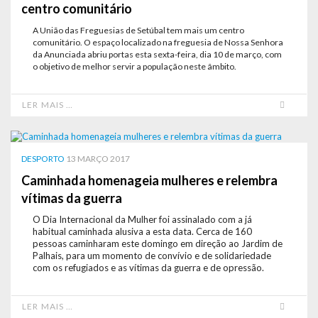
centro comunitário
A União das Freguesias de Setúbal tem mais um centro
comunitário. O espaço localizado na freguesia de Nossa Senhora
da Anunciada abriu portas esta sexta-feira, dia 10 de março, com
o objetivo de melhor servir a população neste âmbito.
LER MAIS …
DESPORTO
13 MARÇO 2017
Caminhada homenageia mulheres e relembra
vítimas da guerra
O Dia Internacional da Mulher foi assinalado com a já
habitual caminhada alusiva a esta data. Cerca de 160
pessoas caminharam este domingo em direção ao Jardim de
Palhais, para um momento de convívio e de solidariedade
com os refugiados e as vítimas da guerra e de opressão.
LER MAIS …