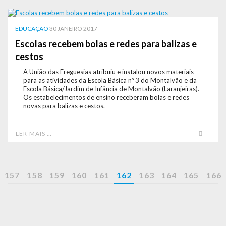
EDUCAÇÃO
30 JANEIRO 2017
Escolas recebem bolas e redes para balizas e
cestos
A União das Freguesias atribuiu e instalou novos materiais
para as atividades da Escola Básica nº 3 do Montalvão e da
Escola Básica/Jardim de Infância de Montalvão (Laranjeiras).
Os estabelecimentos de ensino receberam bolas e redes
novas para balizas e cestos.
LER MAIS …
157
158
159
160
161
162
163
164
165
166