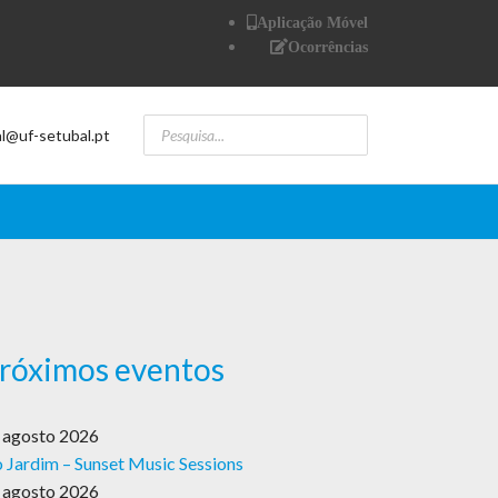
Aplicação Móvel
Ocorrências
al@uf-setubal.pt
róximos eventos
 agosto 2026
 Jardim – Sunset Music Sessions
 agosto 2026