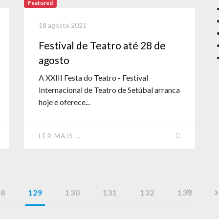
Featured
18 agosto 2021
Festival de Teatro até 28 de
agosto
A XXIII Festa do Teatro - Festival
Internacional de Teatro de Setúbal arranca
hoje e oferece...
LER MAIS …
28
129
130
131
132
133