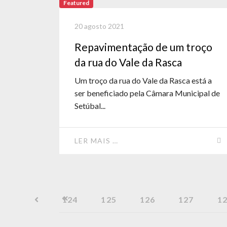
Featured
20 agosto 2021
Repavimentação de um troço
da rua do Vale da Rasca
Um troço da rua do Vale da Rasca está a
ser beneficiado pela Câmara Municipal de
Setúbal...
LER MAIS …
124
125
126
127
1