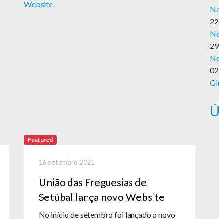
No
22
No
29
No
02
Gi
Ú
Featured
16 setembro 2021
União das Freguesias de
Setúbal lança novo Website
No início de setembro foi lançado o novo