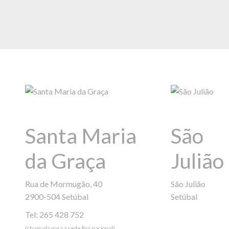
Santa Maria
São
da Graça
Julião
Rua de Mormugão, 40
São Julião
2900-504 Setúbal
Setúbal
Tel: 265 428 752
(chamada para a rede fixa nacional)