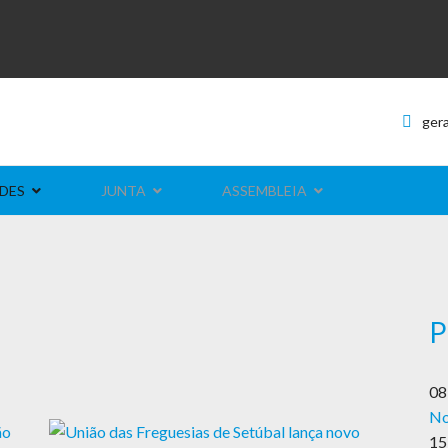
ger
DES
JUNTA
ASSEMBLEIA
P
08
No
15