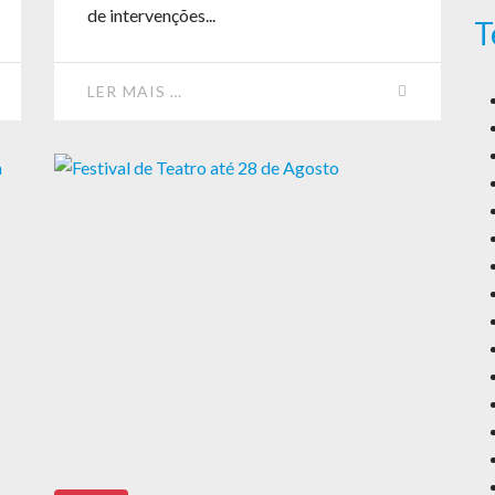
de intervenções...
T
LER MAIS …