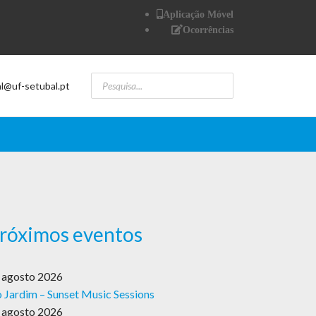
Aplicação Móvel
Ocorrências
al@uf-setubal.pt
róximos eventos
 agosto 2026
 Jardim – Sunset Music Sessions
 agosto 2026