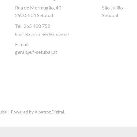
Rua de Mormugão, 40
São Julião
2900-504 Setúbal
Setúbal
Tel: 265 428 752
(chamada para a rede fixa nacional)
E-mail:
geral@uf-setubal.pt
úbal | Powered by
Albatroz Digital
.