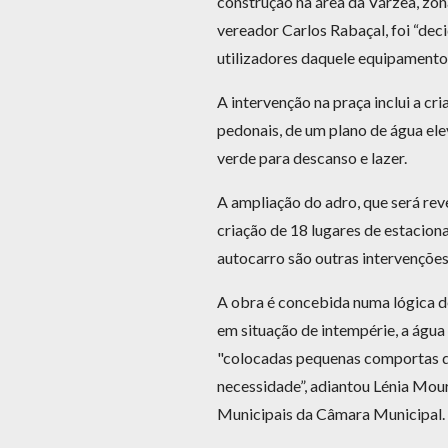
construção na área da Várzea, zon
vereador Carlos Rabaçal, foi “dec
utilizadores daquele equipamento”
A intervenção na praça inclui a cr
pedonais, de um plano de água el
verde para descanso e lazer.
A ampliação do adro, que será rev
criação de 18 lugares de estacion
autocarro são outras intervençõe
A obra é concebida numa lógica de
em situação de intempérie, a água
"colocadas pequenas comportas 
necessidade”, adiantou Lénia Mou
Municipais da Câmara Municipal.