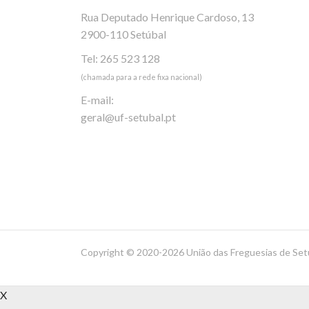
Rua Deputado Henrique Cardoso, 13
2900-110 Setúbal
Tel: 265 523 128
(chamada para a rede fixa nacional)
E-mail:
geral@uf-setubal.pt
Copyright ©
2020-2026 União das Freguesias de Set
X