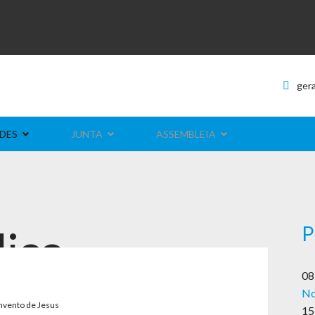
ger
DES
JUNTA
ASSEMBLEIA
P
lico
08
No
nvento de Jesus
15