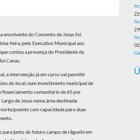
No
22
No
29
ea envolvente do Convento de Jesus foi
No
inta-feira, pelo Executivo Municipal aos
02
que contou a presença do Presidente da
Gi
Rui Canas.
Ú
 a intervenção já em curso vai permitir
ões do local, num investimento municipal de
m financiamento comunitário de 65 por
o Largo de Jesus numa área destinada
a norte/poente com capacidade para duas
mento.
do para junto do futuro campo de râguebi em