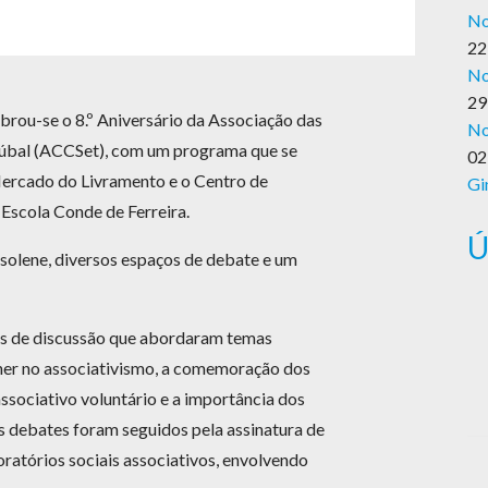
No
22
No
29
brou-se o 8.º Aniversário da Associação das
No
túbal (ACCSet), com um programa que se
02
Mercado do Livramento e o Centro de
Gi
 Escola Conde de Ferreira.
Ú
olene, diversos espaços de debate e um
is de discussão que abordaram temas
lher no associativismo, a comemoração dos
associativo voluntário e a importância dos
es debates foram seguidos pela assinatura de
atórios sociais associativos, envolvendo