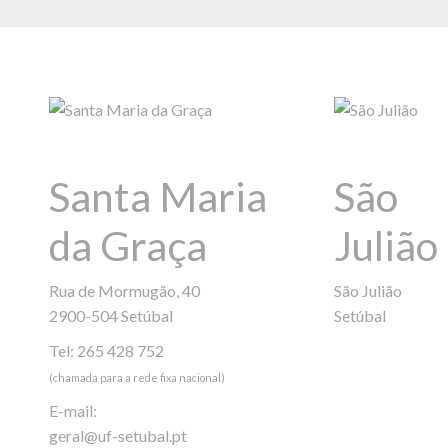
Santa Maria
São
da Graça
Julião
Rua de Mormugão, 40
São Julião
2900-504 Setúbal
Setúbal
Tel: 265 428 752
(chamada para a rede fixa nacional)
E-mail:
geral@uf-setubal.pt