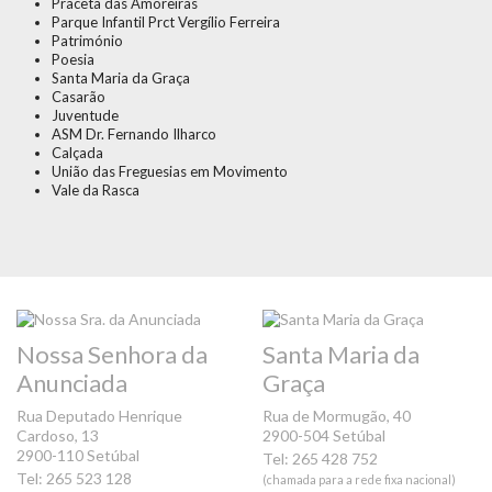
Praceta das Amoreiras
Parque Infantil Prct Vergílio Ferreira
Património
Poesia
Santa Maria da Graça
Casarão
Juventude
ASM Dr. Fernando Ilharco
Calçada
União das Freguesias em Movimento
Vale da Rasca
Nossa Senhora da
Santa Maria da
Anunciada
Graça
Rua Deputado Henrique
Rua de Mormugão, 40
Cardoso, 13
2900-504 Setúbal
2900-110 Setúbal
Tel: 265 428 752
Tel: 265 523 128
(chamada para a rede fixa nacional)