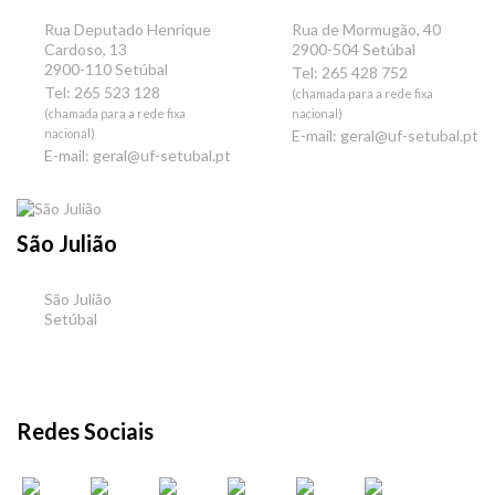
Rua Deputado Henrique
Rua de Mormugão, 40
Cardoso, 13
2900-504 Setúbal
2900-110 Setúbal
Tel: 265 428 752
Tel: 265 523 128
(chamada para a rede fixa
(chamada para a rede fixa
nacional)
nacional)
E-mail:
geral@uf-setubal.pt
E-mail:
geral@uf-setubal.pt
São Julião
São Julião
Setúbal
Redes Sociais