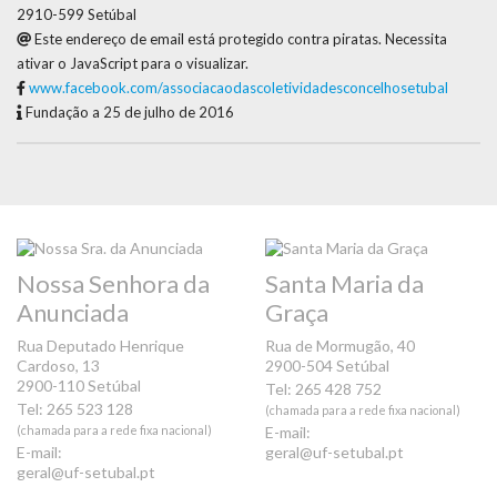
2910-599 Setúbal
Este endereço de email está protegido contra piratas. Necessita
ativar o JavaScript para o visualizar.
www.facebook.com/associacaodascoletividadesconcelhosetubal
Fundação a 25 de julho de 2016
Nossa Senhora da
Santa Maria da
Anunciada
Graça
Rua Deputado Henrique
Rua de Mormugão, 40
Cardoso, 13
2900-504 Setúbal
2900-110 Setúbal
Tel: 265 428 752
Tel: 265 523 128
(chamada para a rede fixa nacional)
(chamada para a rede fixa nacional)
E-mail:
E-mail:
geral@uf-setubal.pt
geral@uf-setubal.pt