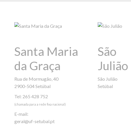
Santa Maria
São
da Graça
Julião
Rua de Mormugão, 40
São Julião
2900-504 Setúbal
Setúbal
Tel: 265 428 752
(chamada para a rede fixa nacional)
E-mail:
geral@uf-setubal.pt