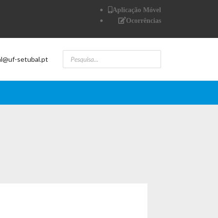
Aplicação Móvel
Ocorrências
al@uf-setubal.pt