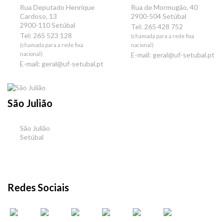
Rua Deputado Henrique
Rua de Mormugão, 40
Cardoso, 13
2900-504 Setúbal
2900-110 Setúbal
Tel: 265 428 752
Tel: 265 523 128
(chamada para a rede fixa
(chamada para a rede fixa
nacional)
nacional)
E-mail:
geral@uf-setubal.pt
E-mail:
geral@uf-setubal.pt
São Julião
São Julião
Setúbal
Redes Sociais