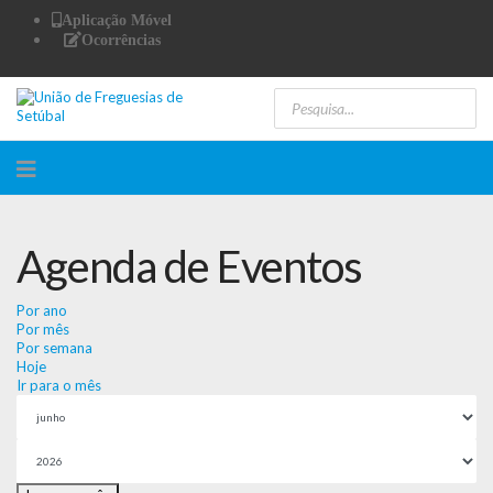
Aplicação Móvel
Ocorrências
Agenda de Eventos
Por ano
Por mês
Por semana
Hoje
Ir para o mês